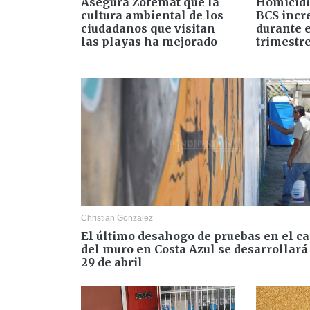
Asegura Zofemat que la
Homicidi
cultura ambiental de los
BCS inc
ciudadanos que visitan
durante 
las playas ha mejorado
trimestr
Christian Gonzalez
El último desahogo de pruebas en el c
del muro en Costa Azul se desarrollará
29 de abril