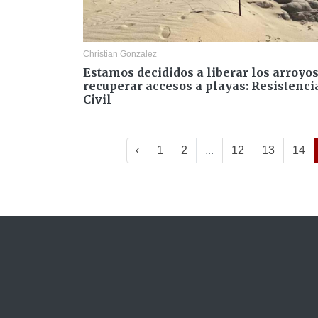
Christian Gonzalez
Estamos decididos a liberar los arroyos
recuperar accesos a playas: Resistenci
Civil
‹
1
2
...
12
13
14