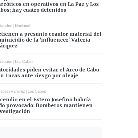
rcóticos en operativos en La Paz y Los
bos; hay cuatro detenidos
dacción
|
Nacional
tienen a presunto coautor material del
minicidio de la 'influencer' Valeria
árquez
dacción
|
Los Cabos
toridades piden evitar el Arco de Cabo
n Lucas ante riesgo por oleaje
zabeth Ramírez
|
Los Cabos
cendio en el Estero Josefino habría
do provocado: Bomberos mantienen
vestigación