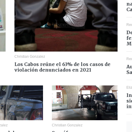
na
Ca
Re
De
fe
M
Christian Gonzalez
Re
Los Cabos reúne el 63% de los casos de
Au
violación denunciados en 2021
Sa
Eli
In
si
in
zalez
Christian Gonzalez