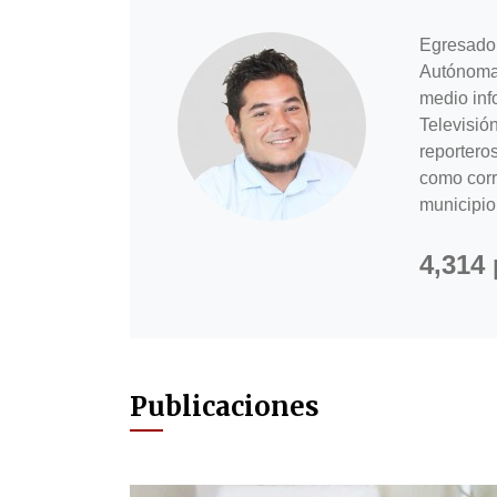
Egresado 
Autónoma 
medio inf
Televisió
reportero
como corr
municipio
4,314
Publicaciones