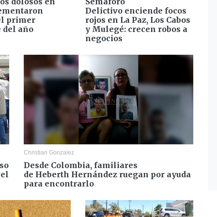
os dolosos en
Semáforo
rementaron
Delictivo enciende focos
el primer
rojos en La Paz, Los Cabos
e del año
y Mulegé: crecen robos a
negocios
Christian Gonzalez
aso
Desde Colombia, familiares
 el
de Heberth Hernández ruegan por ayuda
para encontrarlo