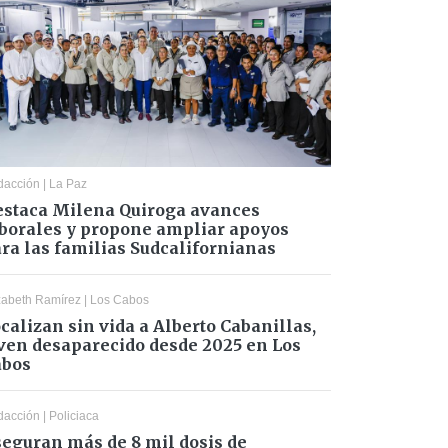
dacción
|
La Paz
staca Milena Quiroga avances
borales y propone ampliar apoyos
ra las familias Sudcalifornianas
zabeth Ramírez
|
Los Cabos
calizan sin vida a Alberto Cabanillas,
ven desaparecido desde 2025 en Los
abos
dacción
|
Policiaca
eguran más de 8 mil dosis de