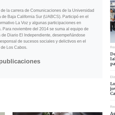
de la carrera de Comunicaciones de la Universidad
de Baja California Sur (UABCS). Participó en el
ormativo La Voz y algunas participaciones en
n. Para noviembre del 2014 se suma al equipo de
s de Diario El Independiente, desempeñándose
esponsal de sucesos sociales y delictivos en el
 de Los Cabos.
Re
De
la
 publicaciones
pa
Eli
Lo
jo
C
Re
As