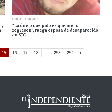
Christian Gonzalez
 y
"Lo único que pido es que me lo
a
regresen", ruega esposa de desaparecido
en SJC
15
16
17
18
...
253
254
›