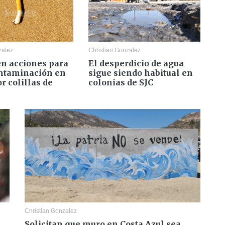
zalez
Christian Gonzalez
en acciones para
El desperdicio de agua
ontaminación en
sigue siendo habitual en
r colillas de
colonias de SJC
Christian Gonzalez
Solicitan que muro en Costa Azul sea