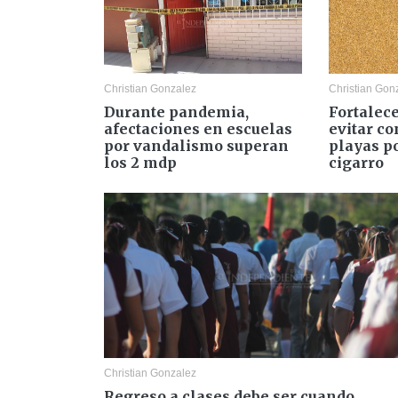
Christian Gonzalez
Christian Gon
Durante pandemia,
Fortalec
afectaciones en escuelas
evitar c
por vandalismo superan
playas po
los 2 mdp
cigarro
Christian Gonzalez
Regreso a clases debe ser cuando