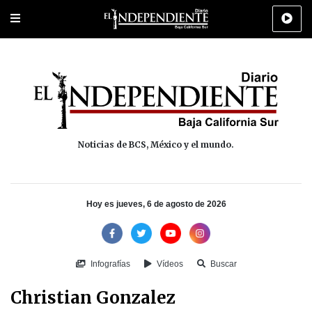
Portada
La Paz
Los Cabos
Policiaca
Deportes
Cultura
Na
Noticias de BCS, México y el mundo.
Hoy es jueves, 6 de agosto de 2026
Infografías
Vídeos
Buscar
Christian Gonzalez