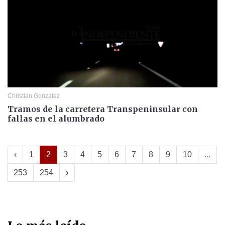
Christian Gonzalez
Tramos de la carretera Transpeninsular con
fallas en el alumbrado
‹
1
2
3
4
5
6
7
8
9
10
...
253
254
›