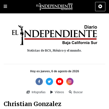
Portada
La Paz
Los Cabos
Policiaca
Deportes
Cultura
Na
Noticias de BCS, México y el mundo.
Hoy es jueves, 6 de agosto de 2026
Infografías
Vídeos
Buscar
Christian Gonzalez