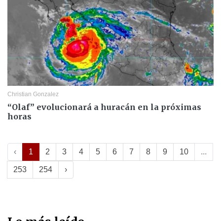
Christian Gonzalez
“Olaf” evolucionará a huracán en la próximas
horas
‹
1
2
3
4
5
6
7
8
9
10
...
253
254
›