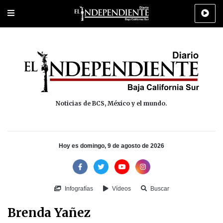
Portada
La Paz
Los Cabos
Policiaca
Deportes
Cultura
Na
Noticias de BCS, México y el mundo.
Hoy es domingo, 9 de agosto de 2026
Infografías
Vídeos
Buscar
Brenda Yañez