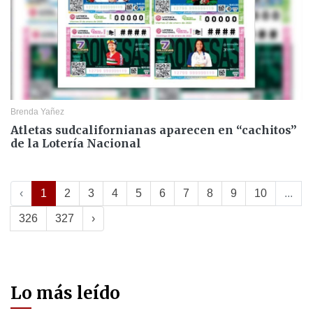
Brenda Yañez
Atletas sudcalifornianas aparecen en “cachitos”
de la Lotería Nacional
‹
1
2
3
4
5
6
7
8
9
10
...
326
327
›
Lo más leído