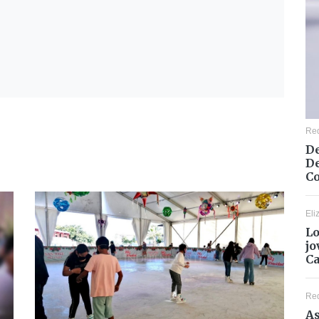
Re
De
De
Co
Eli
Lo
jo
C
Re
As