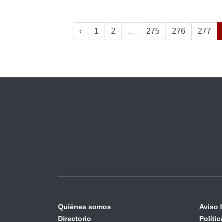
‹
1
2
...
275
276
277
Quiénes somos
Aviso 
Directorio
Políti