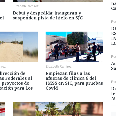
na
Elizabeth Ramírez
Ca
Debut y despedida; inauguran y
el
suspenden pista de hielo en SJC
Ro
D
E
I
L
Re
Au
írez
Elizabeth Ramírez
Sa
dirección de
Empiezan filas a las
s Federales al
afueras de clínica 6 del
Re
 proyectos de
IMSS en SJC, para pruebas
ación para Los
Covid
De
fe
M