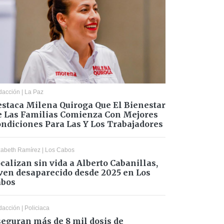
dacción
|
La Paz
staca Milena Quiroga Que El Bienestar
 Las Familias Comienza Con Mejores
ndiciones Para Las Y Los Trabajadores
zabeth Ramírez
|
Los Cabos
calizan sin vida a Alberto Cabanillas,
ven desaparecido desde 2025 en Los
abos
dacción
|
Policiaca
eguran más de 8 mil dosis de