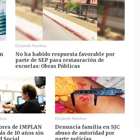
Elizabeth Ramírez
en
No ha habido respuesta favorable por
parte de SEP para restauración de
escuelas: Obras Públicas
írez
Elizabeth Ramírez
ores de IMPLAN
Denuncia familia en SJC
ás de 10 años sin
abuso de autoridad por
d Social
parte policías