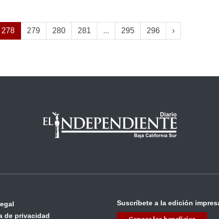
278
279
280
281
...
295
296
›
Suscríbete a la edición impres
legal
ca de privacidad