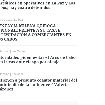
rcóticos en operativos en La Paz y Los
bos; hay cuatro detenidos
cio Casas
|
La Paz
ENUNCIA MILENA QUIROGA
SPIONAJE FRENTE A SU CASA E
NTIMIDACIÓN A COMERCIANTES EN
OS CABOS
dacción
|
Los Cabos
toridades piden evitar el Arco de Cabo
n Lucas ante riesgo por oleaje
dacción
|
Nacional
tienen a presunto coautor material del
minicidio de la 'influencer' Valeria
árquez