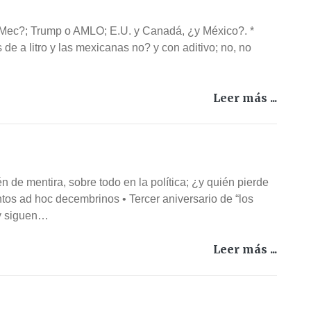
T-Mec?; Trump o AMLO; E.U. y Canadá, ¿y México?. *
s de a litro y las mexicanas no? y con aditivo; no, no
Leer más ...
 de mentira, sobre todo en la política; ¿y quién pierde
os ad hoc decembrinos • Tercer aniversario de “los
 y siguen…
Leer más ...