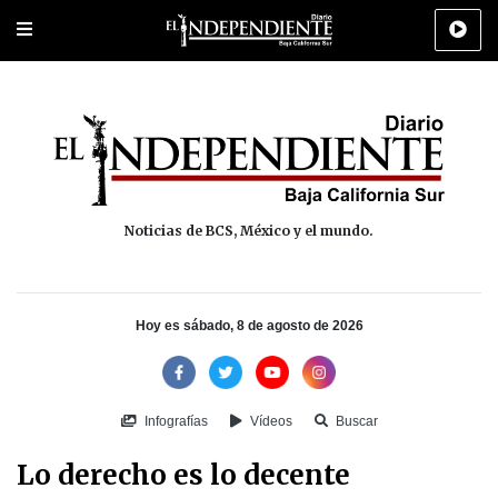
Portada
La Paz
Los Cabos
Policiaca
Deportes
Cultura
Na
Noticias de BCS, México y el mundo.
Hoy es sábado, 8 de agosto de 2026
Infografías
Vídeos
Buscar
Lo derecho es lo decente