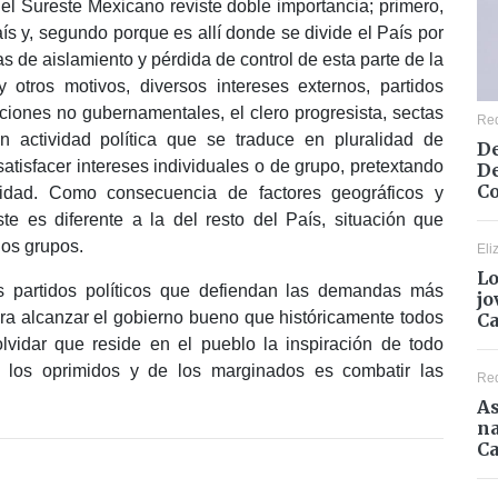
del Sureste Mexicano reviste doble importancia; primero,
aís y, segundo porque es allí donde se divide el País por
 de aislamiento y pérdida de control de esta parte de la
 y otros motivos, diversos intereses externos, partidos
aciones no gubernamentales, el clero progresista, sectas
Re
n actividad política que se traduce en pluralidad de
De
atisfacer intereses individuales o de grupo, pretextando
De
Co
idad. Como consecuencia de factores geográficos y
te es diferente a la del resto del País, situación que
hos grupos.
Eli
Lo
s partidos políticos que defiendan las demandas más
jo
ara alcanzar el gobierno bueno que históricamente todos
C
vidar que reside en el pueblo la inspiración de todo
e los oprimidos y de los marginados es combatir las
Re
As
na
Ca