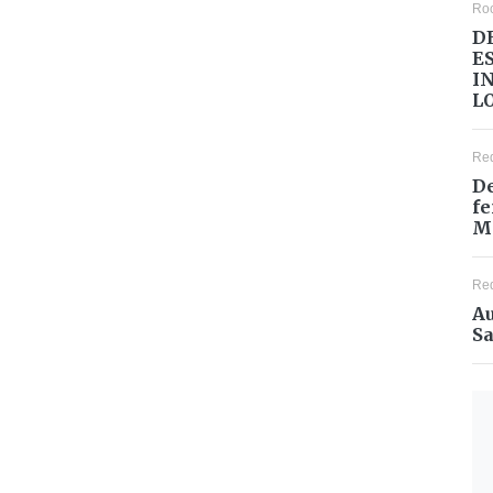
Ro
D
E
I
L
Re
De
fe
M
Re
Au
Sa