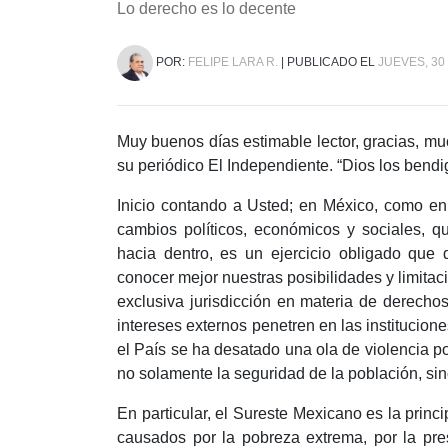
Lo derecho es lo decente
POR:
FELIPE LARA R.
| PUBLICADO EL
JUEVES, 30
Muy buenos días estimable lector, gracias, mu
su periódico El Independiente. “Dios los bendig
Inicio contando a Usted; en México, como en
cambios políticos, económicos y sociales, q
hacia dentro, es un ejercicio obligado que
conocer mejor nuestras posibilidades y limitac
exclusiva jurisdicción en materia de derechos
intereses externos penetren en las institucion
el País se ha desatado una ola de violencia p
no solamente la seguridad de la población, sin
En particular, el Sureste Mexicano es la prin
causados por la pobreza extrema, por la pr