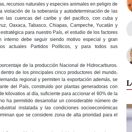
ogas, recursos naturales y especies animales en peligro de
r la violación de la soberanía y autodeterminación de las
on las cuencas del caribe y del pacifico, con cuba y
cruz, Oaxaca, Tabasco, Chiapas, Campeche, Yucatán y
stratégica para nuestro País, el estudio de los factores
n interno debe seguir siendo motivo especial y gran
os actuales Partidos Políticos, y para todos sus
 porcentaje de la producción Nacional de Hidrocarburos.
 dentro de los principales cinco productores del mundo.
 demanda regional y permiten la exportación además, se
L
tante del País, construido por plantas generadoras con
 kilovatios al día, suficiente para accionar el 60% de la
ano ha permitido desarrollar un considerable número de
industrial instalada y las condiciones socioeconómicas
erminan que se considere zona de alta prioridad para el