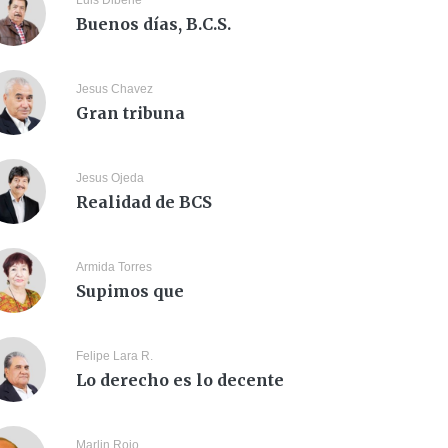
Luis Dibene
Buenos días, B.C.S.
Jesus Chavez
Gran tribuna
Jesus Ojeda
Realidad de BCS
Armida Torres
Supimos que
Felipe Lara R.
Lo derecho es lo decente
Marlin Rojo