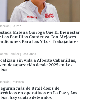
dacción
|
La Paz
staca Milena Quiroga Que El Bienestar
 Las Familias Comienza Con Mejores
ndiciones Para Las Y Los Trabajadores
zabeth Ramírez
|
Los Cabos
calizan sin vida a Alberto Cabanillas,
ven desaparecido desde 2025 en Los
abos
dacción
|
Policiaca
eguran más de 8 mil dosis de
rcóticos en operativos en La Paz y Los
bos; hay cuatro detenidos