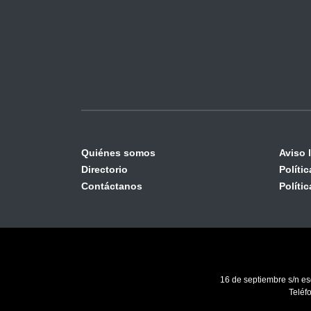
Quiénes somos
Aviso 
Directorio
Políti
Contáctanos
Políti
16 de septiembre s/n es
Teléf