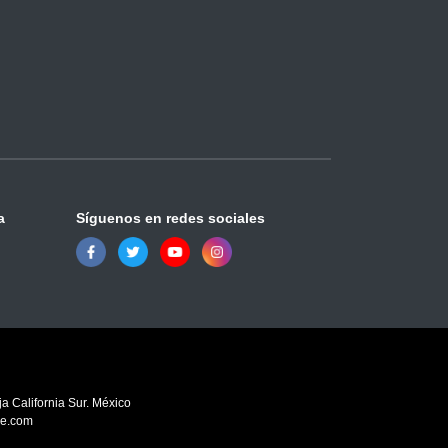
a
Síguenos en redes sociales
a California Sur. México
ve.com