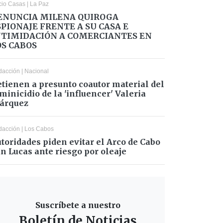
cio Casas
|
La Paz
ENUNCIA MILENA QUIROGA
SPIONAJE FRENTE A SU CASA E
NTIMIDACIÓN A COMERCIANTES EN
OS CABOS
dacción
|
Nacional
tienen a presunto coautor material del
minicidio de la 'influencer' Valeria
árquez
dacción
|
Los Cabos
toridades piden evitar el Arco de Cabo
n Lucas ante riesgo por oleaje
Suscríbete a nuestro
Boletín de Noticias