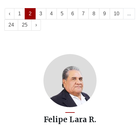
‹
1
2
3
4
5
6
7
8
9
10
...
24
25
›
Felipe Lara R.