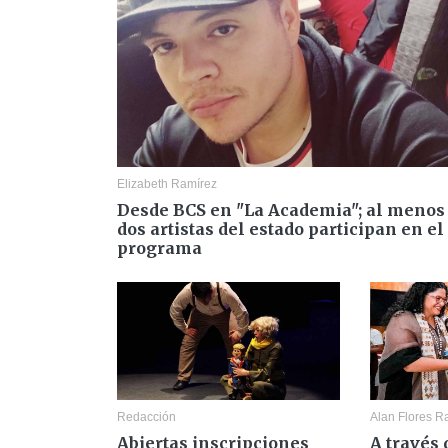
Elizabeth Ramírez
Desde BCS en "La Academia"; al menos
dos artistas del estado participan en el
programa
Redacción
Alan Flores 
Abiertas inscripciones
A través 