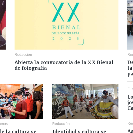
Redacción
Re
Abierta la convocatoria de la XX Bienal
De
de fotografía
la
pa
Eli
Lo
jo
C
Re
Ramos
Redacción
As
de la cultura se
Identidad y cultura se