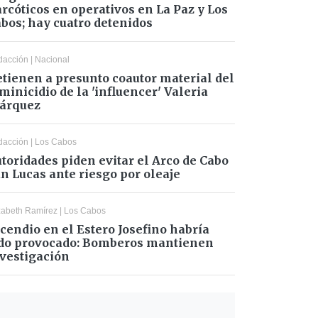
rcóticos en operativos en La Paz y Los
bos; hay cuatro detenidos
dacción
|
Nacional
tienen a presunto coautor material del
minicidio de la 'influencer' Valeria
árquez
dacción
|
Los Cabos
toridades piden evitar el Arco de Cabo
n Lucas ante riesgo por oleaje
zabeth Ramírez
|
Los Cabos
cendio en el Estero Josefino habría
do provocado: Bomberos mantienen
vestigación