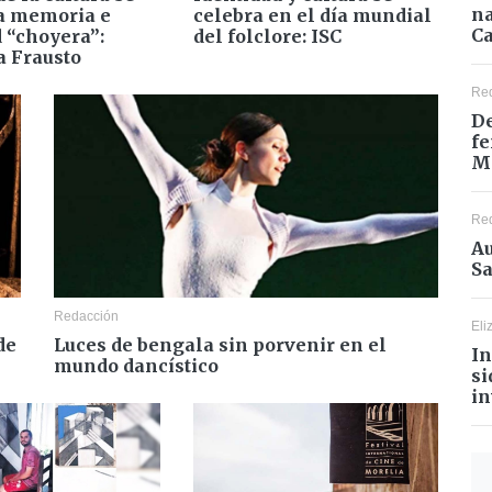
na
la memoria e
celebra en el día mundial
Ca
d “choyera”:
del folclore: ISC
a Frausto
Re
De
fe
M
Re
Au
Sa
Redacción
Eli
de
Luces de bengala sin porvenir en el
In
mundo dancístico
si
in