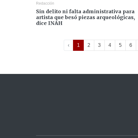
Redacción
Sin delito ni falta administrativa para
artista que besó piezas arqueológicas,
dice INAH
‹
1
2
3
4
5
6