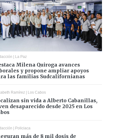
dacción
|
La Paz
staca Milena Quiroga avances
borales y propone ampliar apoyos
ra las familias Sudcalifornianas
zabeth Ramírez
|
Los Cabos
calizan sin vida a Alberto Cabanillas,
ven desaparecido desde 2025 en Los
abos
dacción
|
Policiaca
eguran más de 8 mil dosis de