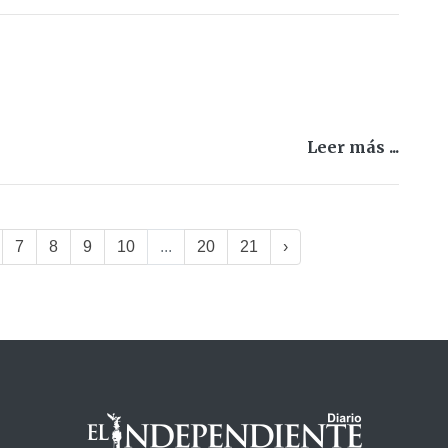
Leer más ...
7
8
9
10
...
20
21
›