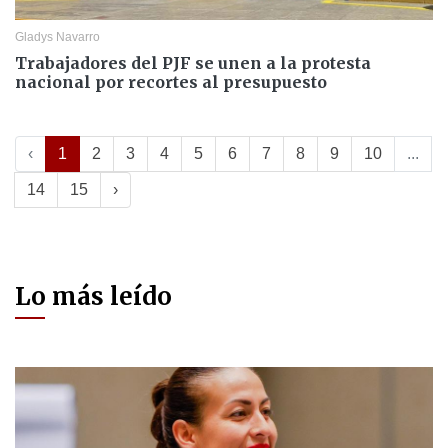
Gladys Navarro
Trabajadores del PJF se unen a la protesta
nacional por recortes al presupuesto
‹
1
2
3
4
5
6
7
8
9
10
...
14
15
›
Lo más leído