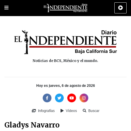
Portada
La Paz
Los Cabos
Policiaca
Deportes
Cultura
Na
Noticias de BCS, México y el mundo.
Hoy es jueves, 6 de agosto de 2026
Infografías
Vídeos
Buscar
Gladys Navarro