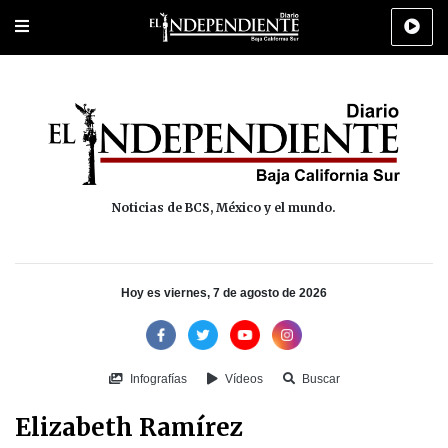
Portada
La Paz
Los Cabos
Policiaca
Deportes
Cultura
Na
Noticias de BCS, México y el mundo.
Hoy es viernes, 7 de agosto de 2026
Infografías
Vídeos
Buscar
Elizabeth Ramírez