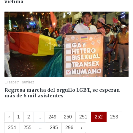
víctima
Elizabeth Ramírez
Regresa marcha del orgullo LGBT, se esperan
más de 6 mil asistentes
‹
1
2
...
249
250
251
252
253
254
255
...
295
296
›