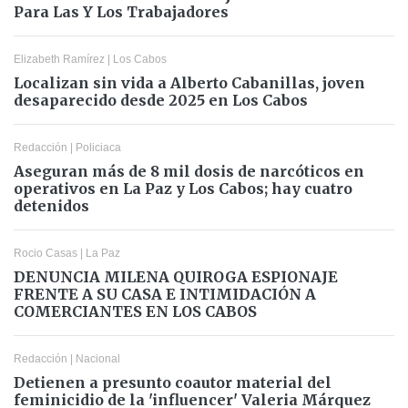
Para Las Y Los Trabajadores
Elizabeth Ramírez
|
Los Cabos
Localizan sin vida a Alberto Cabanillas, joven
desaparecido desde 2025 en Los Cabos
Redacción
|
Policiaca
Aseguran más de 8 mil dosis de narcóticos en
operativos en La Paz y Los Cabos; hay cuatro
detenidos
Rocio Casas
|
La Paz
DENUNCIA MILENA QUIROGA ESPIONAJE
FRENTE A SU CASA E INTIMIDACIÓN A
COMERCIANTES EN LOS CABOS
Redacción
|
Nacional
Detienen a presunto coautor material del
feminicidio de la 'influencer' Valeria Márquez