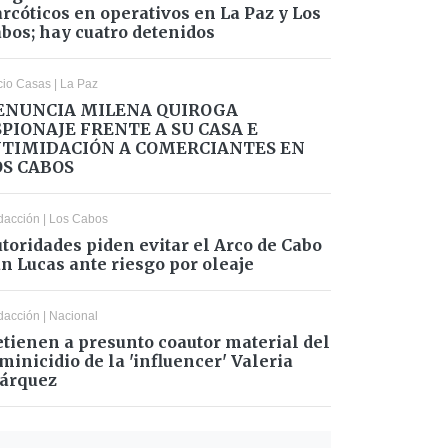
rcóticos en operativos en La Paz y Los
bos; hay cuatro detenidos
cio Casas
|
La Paz
ENUNCIA MILENA QUIROGA
SPIONAJE FRENTE A SU CASA E
NTIMIDACIÓN A COMERCIANTES EN
OS CABOS
dacción
|
Los Cabos
toridades piden evitar el Arco de Cabo
n Lucas ante riesgo por oleaje
dacción
|
Nacional
tienen a presunto coautor material del
minicidio de la 'influencer' Valeria
árquez