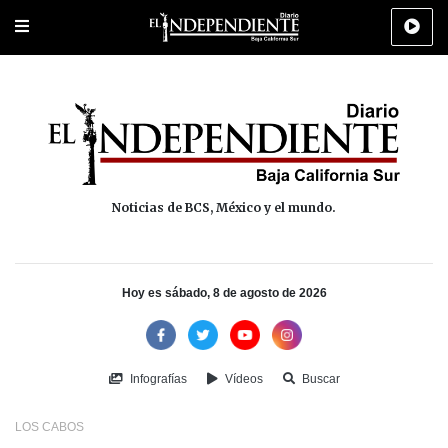
Portada
La Paz
Los Cabos
Policiaca
Deportes
Cultura
Na
Noticias de BCS, México y el mundo.
Hoy es sábado, 8 de agosto de 2026
Infografías
Vídeos
Buscar
LOS CABOS