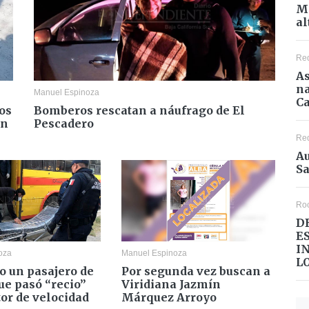
Mé
al
Re
As
na
Manuel Espinoza
Ca
os
Bomberos rescatan a náufrago de El
en
Pescadero
Re
Au
Sa
Ro
D
E
I
oza
Manuel Espinoza
L
o un pasajero de
Por segunda vez buscan a
ue pasó “recio”
Viridiana Jazmín
or de velocidad
Márquez Arroyo