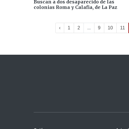
Buscan a dos desaparecido de las
colonias Roma y Calafia, de La Paz
‹
1
2
...
9
10
11