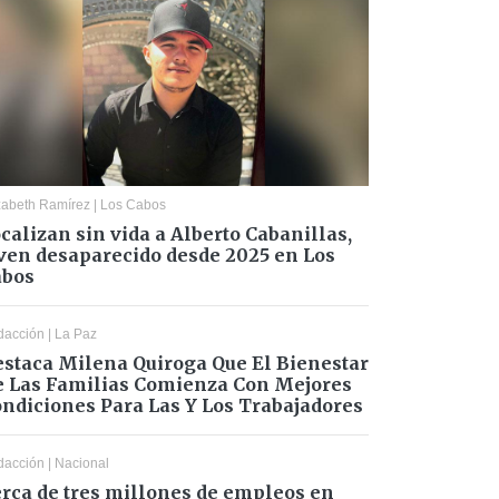
zabeth Ramírez
|
Los Cabos
calizan sin vida a Alberto Cabanillas,
ven desaparecido desde 2025 en Los
abos
dacción
|
La Paz
staca Milena Quiroga Que El Bienestar
 Las Familias Comienza Con Mejores
ndiciones Para Las Y Los Trabajadores
dacción
|
Nacional
rca de tres millones de empleos en