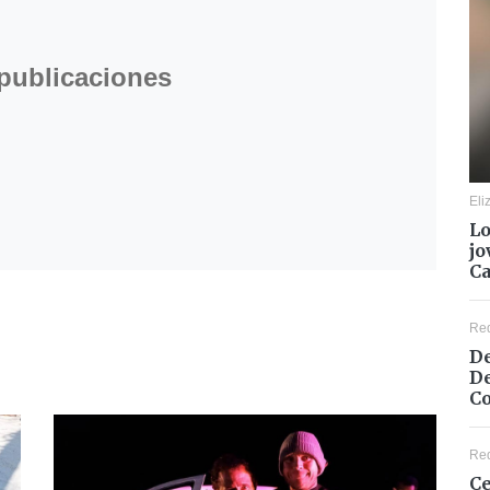
 publicaciones
Eli
Lo
jo
C
Re
De
De
Co
Re
Ce