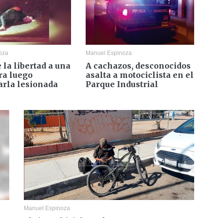
oza
Manuel Espinoza
 la libertad a una
A cachazos, desconocidos
ra luego
asalta a motociclista en el
rla lesionada
Parque Industrial
Manuel Espinoza