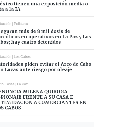
xico tienen una exposición media o
ta a la IA
dacción
|
Policiaca
eguran más de 8 mil dosis de
rcóticos en operativos en La Paz y Los
bos; hay cuatro detenidos
dacción
|
Los Cabos
toridades piden evitar el Arco de Cabo
n Lucas ante riesgo por oleaje
cio Casas
|
La Paz
ENUNCIA MILENA QUIROGA
SPIONAJE FRENTE A SU CASA E
NTIMIDACIÓN A COMERCIANTES EN
OS CABOS