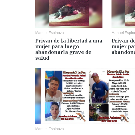
Manuel Espinoza
Manuel Espin
Privan de la libertad a una
Privan de
mujer para luego
mujer pa
abandonarla grave de
abandona
salud
Manuel Espinoza