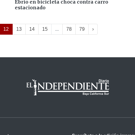
Ebrio en bicicleta choca contra carro
estacionado
12
13
14
15
...
78
79
›