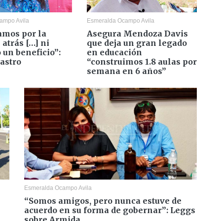
ampo Avila
Esmeralda Ocampo Avila
amos por la
Asegura Mendoza Davis
 atrás […] ni
que deja un gran legado
 un beneficio”:
en educación
astro
“construimos 1.8 aulas por
semana en 6 años”
Esmeralda Ocampo Avila
“Somos amigos, pero nunca estuve de
acuerdo en su forma de gobernar”: Leggs
sobre Armida