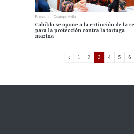
Esmeralda Ocampo Avila
Cabildo se opone a la extinción de la r
para la protección contra la tortuga
marina
‹
1
2
3
4
5
6