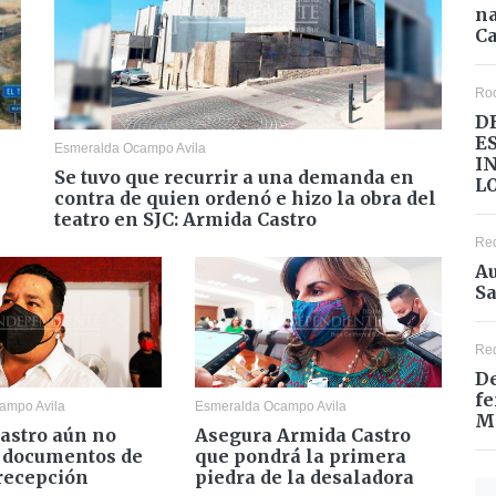
na
Ca
Ro
D
E
Esmeralda Ocampo Avila
I
Se tuvo que recurrir a una demanda en
L
contra de quien ordenó e hizo la obra del
teatro en SJC: Armida Castro
Re
Au
Sa
Re
De
fe
ampo Avila
Esmeralda Ocampo Avila
M
astro aún no
Asegura Armida Castro
 documentos de
que pondrá la primera
recepción
piedra de la desaladora