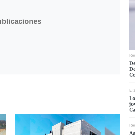
ublicaciones
Re
De
De
Co
Eli
Lo
jo
C
Re
As