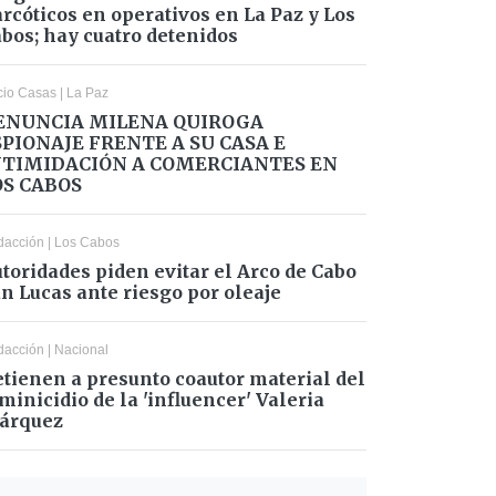
rcóticos en operativos en La Paz y Los
bos; hay cuatro detenidos
cio Casas
|
La Paz
ENUNCIA MILENA QUIROGA
SPIONAJE FRENTE A SU CASA E
NTIMIDACIÓN A COMERCIANTES EN
OS CABOS
dacción
|
Los Cabos
toridades piden evitar el Arco de Cabo
n Lucas ante riesgo por oleaje
dacción
|
Nacional
tienen a presunto coautor material del
minicidio de la 'influencer' Valeria
árquez