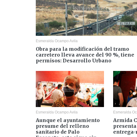
Esmeralda Ocampo Avila
Obra para la modificación del tramo
carretero lleva avance del 90 %, tiene
permisos: Desarrollo Urbano
Esmeralda Ocampo Avila
Esmeralda Oc
Aunque el ayuntamiento
Armida C
presume del relleno
presenta
sanitario de Palo
entrega-