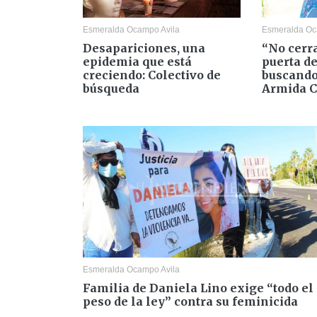
Esmeralda Ocampo Avila
Esmeralda Oc
Desapariciones, una
“No cerr
epidemia que está
puerta de
creciendo: Colectivo de
buscando
búsqueda
Armida C
Esmeralda Ocampo Avila
Familia de Daniela Lino exige “todo el
peso de la ley” contra su feminicida