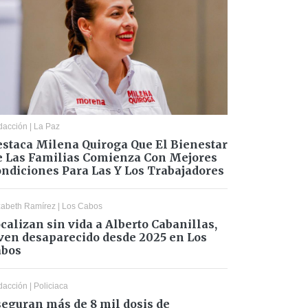
dacción
|
La Paz
staca Milena Quiroga Que El Bienestar
 Las Familias Comienza Con Mejores
ndiciones Para Las Y Los Trabajadores
zabeth Ramírez
|
Los Cabos
calizan sin vida a Alberto Cabanillas,
ven desaparecido desde 2025 en Los
abos
dacción
|
Policiaca
eguran más de 8 mil dosis de