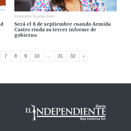
Esmeralda Ocampo Avila
ed
Será el 8 de septiembre cuando Armida
Castro rinda su tercer informe de
gobierno
7
8
9
10
...
31
32
›