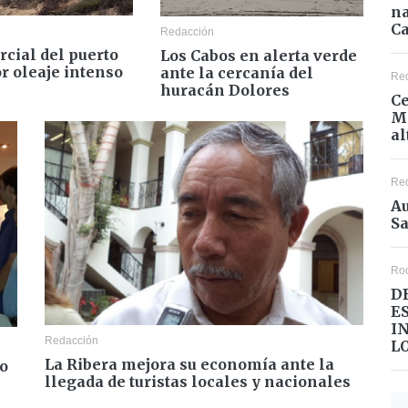
na
Ca
Redacción
rcial del puerto
Los Cabos en alerta verde
r oleaje intenso
ante la cercanía del
Re
huracán Dolores
Ce
Mé
al
Re
Au
Sa
Ro
D
E
I
Redacción
L
La Ribera mejora su economía ante la
bo
llegada de turistas locales y nacionales