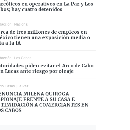
rcóticos en operativos en La Paz y Los
bos; hay cuatro detenidos
dacción
|
Nacional
rca de tres millones de empleos en
xico tienen una exposición media o
ta a la IA
dacción
|
Los Cabos
toridades piden evitar el Arco de Cabo
n Lucas ante riesgo por oleaje
cio Casas
|
La Paz
ENUNCIA MILENA QUIROGA
SPIONAJE FRENTE A SU CASA E
NTIMIDACIÓN A COMERCIANTES EN
OS CABOS