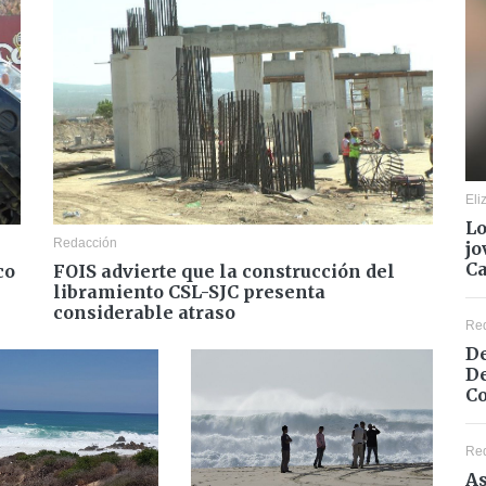
Eli
Lo
Redacción
jo
C
FOIS advierte que la construcción del
co
libramiento CSL-SJC presenta
considerable atraso
Re
De
De
Co
Re
As