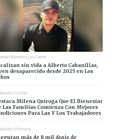
zabeth Ramírez
|
Los Cabos
calizan sin vida a Alberto Cabanillas,
ven desaparecido desde 2025 en Los
abos
dacción
|
La Paz
staca Milena Quiroga Que El Bienestar
 Las Familias Comienza Con Mejores
ndiciones Para Las Y Los Trabajadores
dacción
|
Policiaca
eguran más de 8 mil dosis de