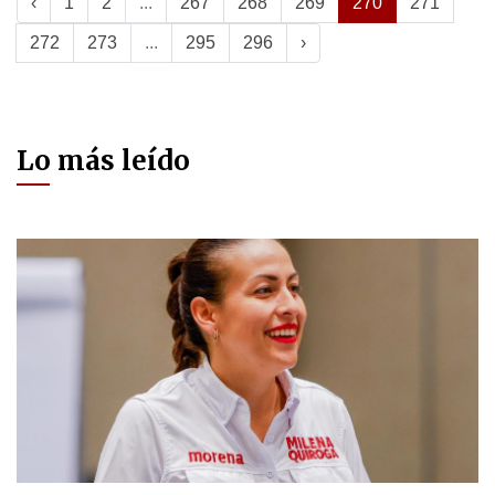
‹
1
2
...
267
268
269
270
271
272
273
...
295
296
›
Lo más leído