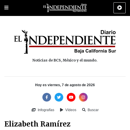
Portada
La Paz
Los Cabos
Policiaca
Deportes
Cultura
Na
Noticias de BCS, México y el mundo.
Hoy es viernes, 7 de agosto de 2026
Infografías
Vídeos
Buscar
Elizabeth Ramírez