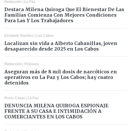
Redacción
|
La Paz
Destaca Milena Quiroga Que El Bienestar De Las
Familias Comienza Con Mejores Condiciones
Para Las Y Los Trabajadores
Elizabeth Ramírez
|
Los Cabos
Localizan sin vida a Alberto Cabanillas, joven
desaparecido desde 2025 en Los Cabos
Redacción
|
Policiaca
Aseguran más de 8 mil dosis de narcóticos en
operativos en La Paz y Los Cabos; hay cuatro
detenidos
Rocio Casas
|
La Paz
DENUNCIA MILENA QUIROGA ESPIONAJE
FRENTE A SU CASA E INTIMIDACIÓN A
COMERCIANTES EN LOS CABOS