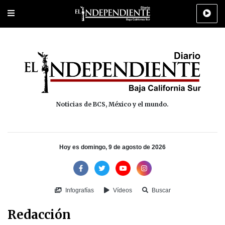
Portada
La Paz
Los Cabos
Policiaca
Deportes
Cultura
Na
Noticias de BCS, México y el mundo.
Hoy es domingo, 9 de agosto de 2026
Infografías
Vídeos
Buscar
Redacción