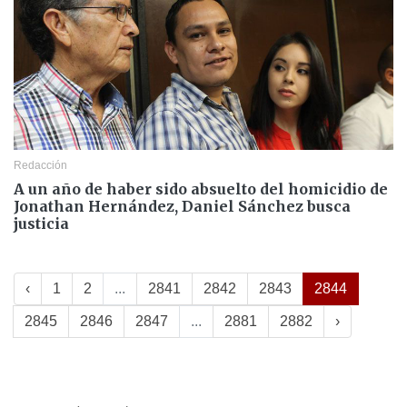
Redacción
A un año de haber sido absuelto del homicidio de
Jonathan Hernández, Daniel Sánchez busca
justicia
‹
1
2
...
2841
2842
2843
2844
2845
2846
2847
...
2881
2882
›