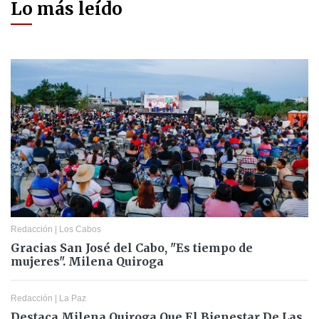
Lo más leído
Redacción
|
Los Cabos
Gracias San José del Cabo, "Es tiempo de
mujeres". Milena Quiroga
Redacción
|
La Paz
Destaca Milena Quiroga Que El Bienestar De Las