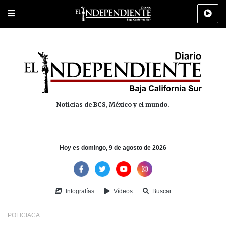
Portada
La Paz
Los Cabos
Policiaca
Deportes
Cultura
Na
Noticias de BCS, México y el mundo.
Hoy es domingo, 9 de agosto de 2026
Infografías
Vídeos
Buscar
POLICIACA