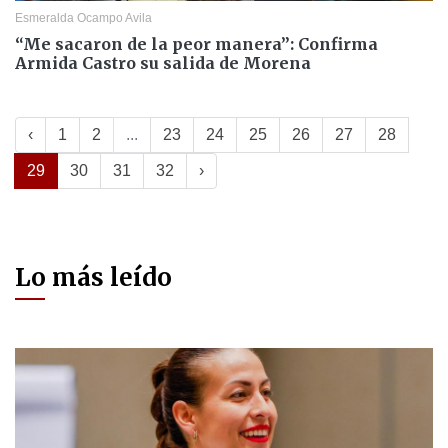
Esmeralda Ocampo Avila
“Me sacaron de la peor manera”: Confirma
Armida Castro su salida de Morena
‹
1
2
...
23
24
25
26
27
28
29
30
31
32
›
Lo más leído