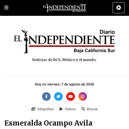
Portada
La Paz
Los Cabos
Policiaca
Deportes
Cultura
Na
Noticias de BCS, México y el mundo.
Hoy es viernes, 7 de agosto de 2026
Infografías
Vídeos
Buscar
Esmeralda Ocampo Avila