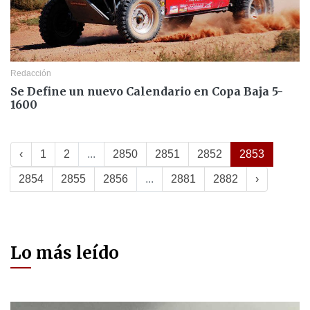
Redacción
Se Define un nuevo Calendario en Copa Baja 5-
1600
‹
1
2
...
2850
2851
2852
2853
2854
2855
2856
...
2881
2882
›
Lo más leído