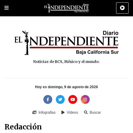
Portada
La Paz
Los Cabos
Policiaca
Deportes
Cultura
Na
Noticias de BCS, México y el mundo.
Hoy es domingo, 9 de agosto de 2026
Infografías
Vídeos
Buscar
Redacción