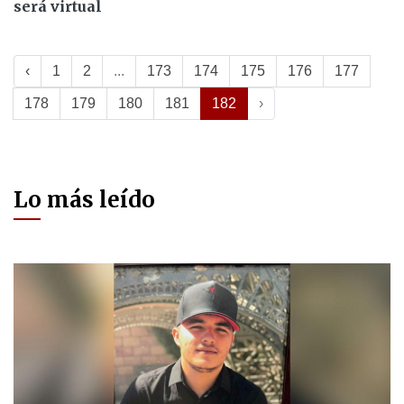
será virtual
‹
1
2
...
173
174
175
176
177
178
179
180
181
182
›
Lo más leído