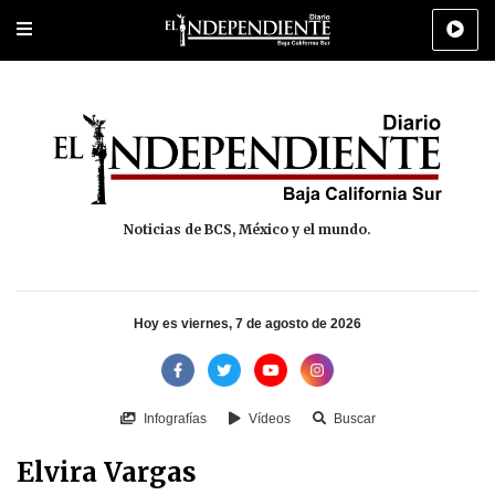
Portada
La Paz
Los Cabos
Policiaca
Deportes
Cultura
Na
Noticias de BCS, México y el mundo.
Hoy es viernes, 7 de agosto de 2026
Infografías
Vídeos
Buscar
Elvira Vargas