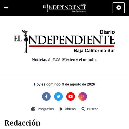
Portada
La Paz
Los Cabos
Policiaca
Deportes
Cultura
Na
Noticias de BCS, México y el mundo.
Hoy es domingo, 9 de agosto de 2026
Infografías
Vídeos
Buscar
Redacción