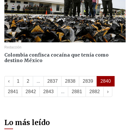
Redacción
Colombia confisca cocaína que tenía como
destino México
‹
1
2
...
2837
2838
2839
2840
2841
2842
2843
...
2881
2882
›
Lo más leído