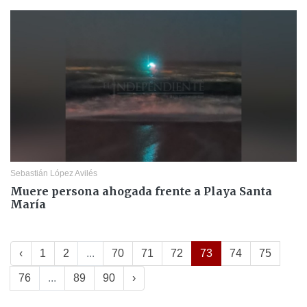
Sebastián López Avilés
Muere persona ahogada frente a Playa Santa
María
‹
1
2
...
70
71
72
73
74
75
76
...
89
90
›