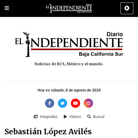
Portada
La Paz
Los Cabos
Policiaca
Deportes
Cultura
Na
Noticias de BCS, México y el mundo.
Hoy es sábado, 8 de agosto de 2026
Infografías
Vídeos
Buscar
Sebastián López Avilés