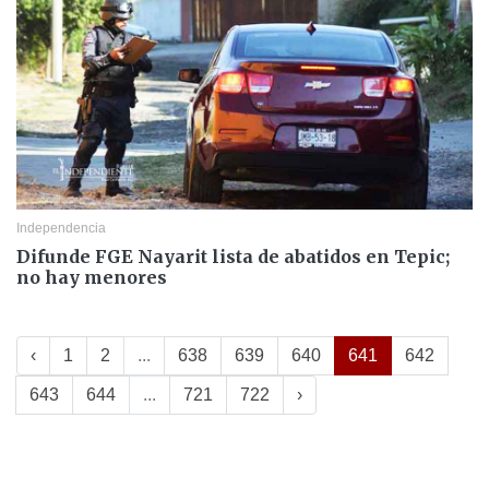
Independencia
Difunde FGE Nayarit lista de abatidos en Tepic;
no hay menores
‹
1
2
...
638
639
640
641
642
643
644
...
721
722
›