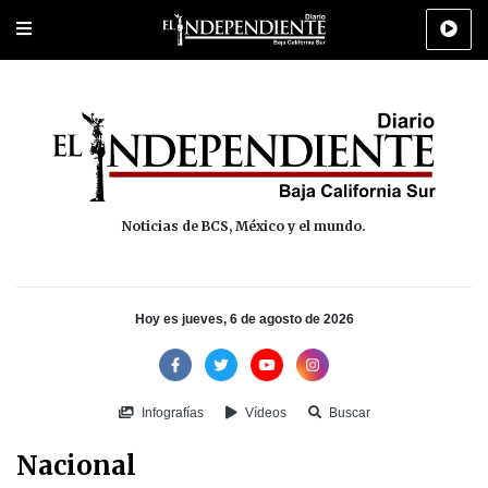
Portada
La Paz
Los Cabos
Policiaca
Deportes
Cultura
Na
Noticias de BCS, México y el mundo.
Hoy es jueves, 6 de agosto de 2026
Infografías
Vídeos
Buscar
Nacional