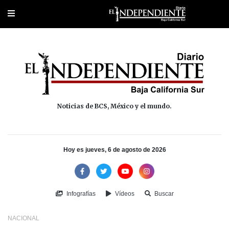
Portada
La Paz
Los Cabos
Policiaca
Deportes
Cultura
Na
Noticias de BCS, México y el mundo.
Hoy es jueves, 6 de agosto de 2026
Infografías
Vídeos
Buscar
NACIONAL