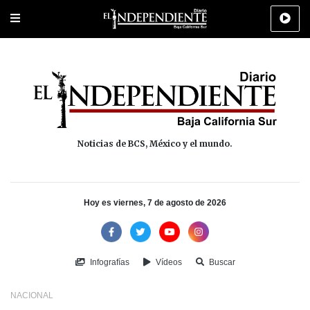
Portada
La Paz
Los Cabos
Policiaca
Deportes
Cultura
Na
Noticias de BCS, México y el mundo.
Hoy es viernes, 7 de agosto de 2026
Infografías
Vídeos
Buscar
NACIONAL