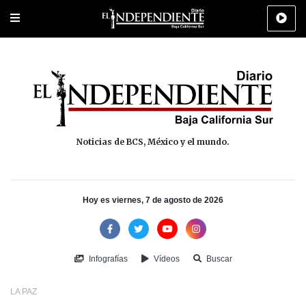
Portada
La Paz
Los Cabos
Policiaca
Deportes
Cultura
Na
Noticias de BCS, México y el mundo.
Hoy es viernes, 7 de agosto de 2026
Infografías
Vídeos
Buscar
LA PAZ