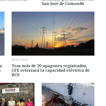
San José de Comondú
Rocio Casas
a
Tras más de 70 apagones registrados,
a
CFE reforzará la capacidad eléctrica de
BCS