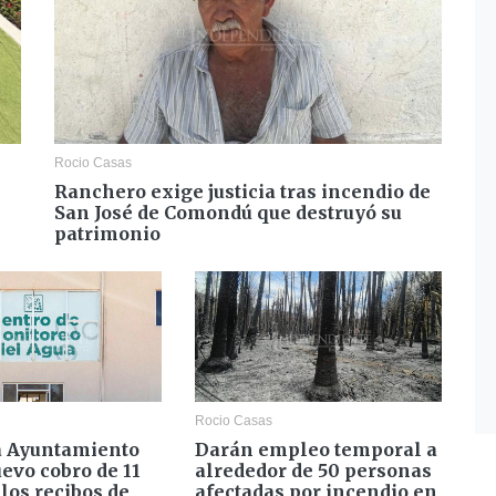
Rocio Casas
Ranchero exige justicia tras incendio de
s
San José de Comondú que destruyó su
patrimonio
Rocio Casas
a Ayuntamiento
Darán empleo temporal a
evo cobro de 11
alrededor de 50 personas
los recibos de
afectadas por incendio en