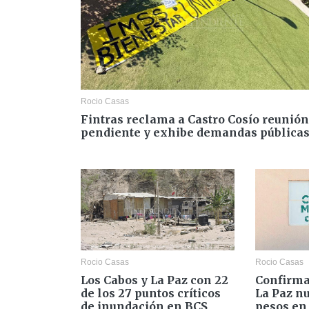
Rocio Casas
Fintras reclama a Castro Cosío reunión
pendiente y exhibe demandas pública
Rocio Casas
Rocio Casas
Los Cabos y La Paz con 22
Confirm
de los 27 puntos críticos
La Paz nu
de inundación en BCS
pesos en 