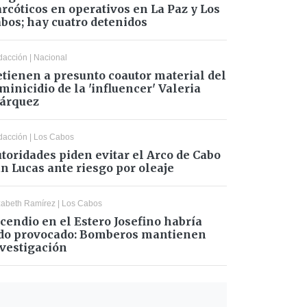
rcóticos en operativos en La Paz y Los
bos; hay cuatro detenidos
dacción
|
Nacional
tienen a presunto coautor material del
minicidio de la 'influencer' Valeria
árquez
dacción
|
Los Cabos
toridades piden evitar el Arco de Cabo
n Lucas ante riesgo por oleaje
zabeth Ramírez
|
Los Cabos
cendio en el Estero Josefino habría
do provocado: Bomberos mantienen
vestigación