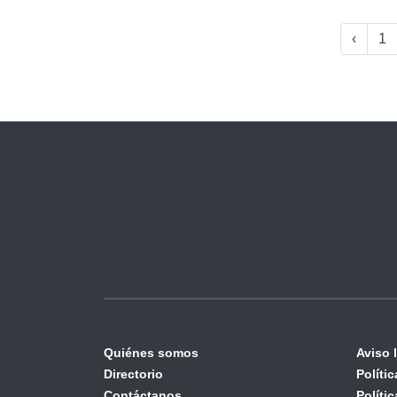
‹
1
Quiénes somos
Aviso 
Directorio
Políti
Contáctanos
Políti