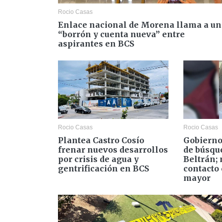
Rocio Casas
Enlace nacional de Morena llama a un
“borrón y cuenta nueva” entre
aspirantes en BCS
Rocio Casas
Rocio Casas
Plantea Castro Cosío
Gobierno
frenar nuevos desarrollos
de búsqu
por crisis de agua y
Beltrán; 
gentrificación en BCS
contacto 
mayor