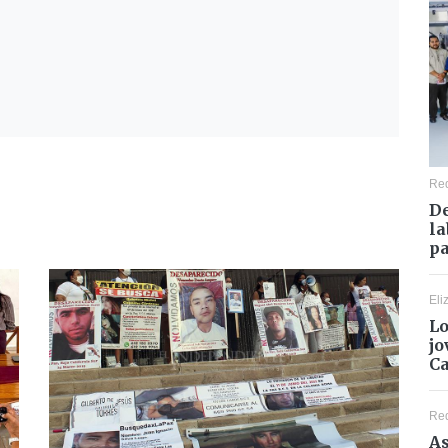
Re
De
la
pa
Eli
Lo
jo
C
Re
As