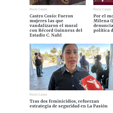
Rocio Casas
Rocio Casas
Castro Cosío: Fueron
Por el m
mujeres las que
Milena Q
vandalizaron el mural
denuncia
con Récord Guinness del
política 
Estadio C. Nahl
Rocio Casas
Tras dos feminicidios, refuerzan
estrategia de seguridad en La Pasión