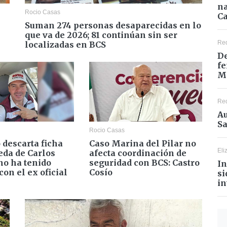
na
Rocio Casas
Ca
Suman 274 personas desaparecidas en lo
que va de 2026; 81 continúan sin ser
Re
localizadas en BCS
De
fe
M
Re
Au
Sa
Rocio Casas
 descarta ficha
Caso Marina del Pilar no
Eli
eda de Carlos
afecta coordinación de
no ha tenido
seguridad con BCS: Castro
In
con el ex oficial
Cosío
si
in