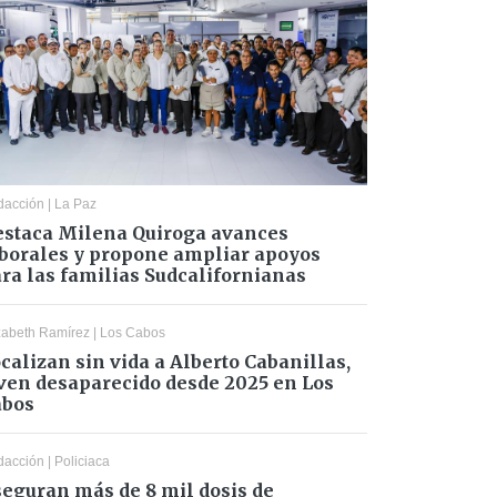
dacción
|
La Paz
staca Milena Quiroga avances
borales y propone ampliar apoyos
ra las familias Sudcalifornianas
zabeth Ramírez
|
Los Cabos
calizan sin vida a Alberto Cabanillas,
ven desaparecido desde 2025 en Los
abos
dacción
|
Policiaca
eguran más de 8 mil dosis de