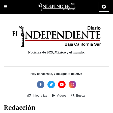
Portada
La Paz
Los Cabos
Policiaca
Deportes
Cultura
Na
Noticias de BCS, México y el mundo.
Hoy es viernes, 7 de agosto de 2026
Infografías
Vídeos
Buscar
Redacción