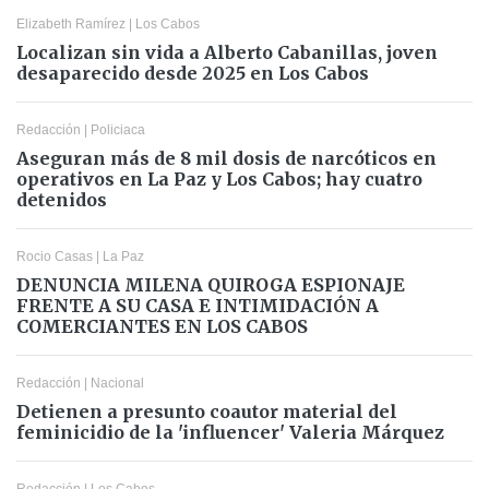
Elizabeth Ramírez
|
Los Cabos
Localizan sin vida a Alberto Cabanillas, joven
desaparecido desde 2025 en Los Cabos
Redacción
|
Policiaca
Aseguran más de 8 mil dosis de narcóticos en
operativos en La Paz y Los Cabos; hay cuatro
detenidos
Rocio Casas
|
La Paz
DENUNCIA MILENA QUIROGA ESPIONAJE
FRENTE A SU CASA E INTIMIDACIÓN A
COMERCIANTES EN LOS CABOS
Redacción
|
Nacional
Detienen a presunto coautor material del
feminicidio de la 'influencer' Valeria Márquez