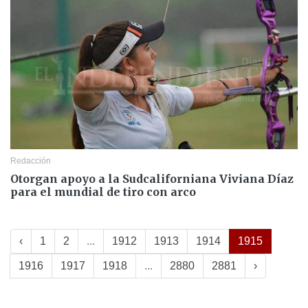
Redacción
Otorgan apoyo a la Sudcaliforniana Viviana Díaz
para el mundial de tiro con arco
‹
1
2
...
1912
1913
1914
1915
1916
1917
1918
...
2880
2881
›