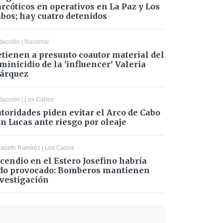
rcóticos en operativos en La Paz y Los
bos; hay cuatro detenidos
dacción
|
Nacional
tienen a presunto coautor material del
minicidio de la 'influencer' Valeria
árquez
dacción
|
Los Cabos
toridades piden evitar el Arco de Cabo
n Lucas ante riesgo por oleaje
zabeth Ramírez
|
Los Cabos
cendio en el Estero Josefino habría
do provocado: Bomberos mantienen
vestigación