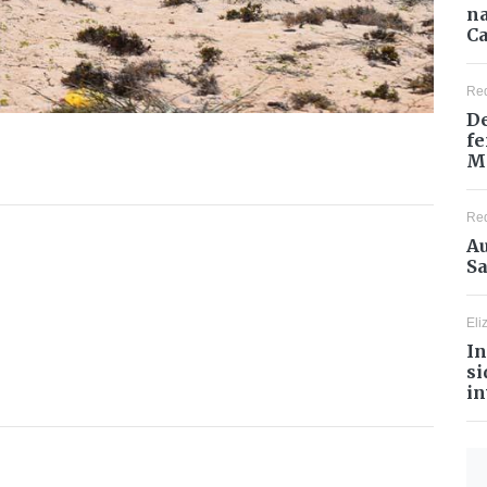
na
Ca
Re
De
fe
M
Re
Au
Sa
Eli
In
si
in