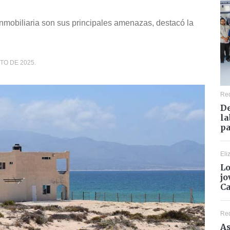
n inmobiliaria son sus principales amenazas, destacó la
TO DE 2025.
Re
De
la
pa
Eli
Lo
jo
C
Re
As