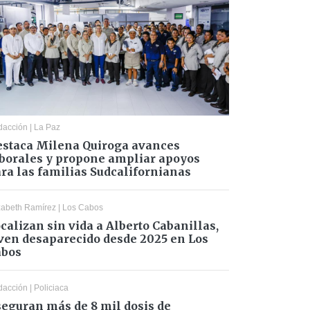
dacción
|
La Paz
staca Milena Quiroga avances
borales y propone ampliar apoyos
ra las familias Sudcalifornianas
zabeth Ramírez
|
Los Cabos
calizan sin vida a Alberto Cabanillas,
ven desaparecido desde 2025 en Los
abos
dacción
|
Policiaca
eguran más de 8 mil dosis de