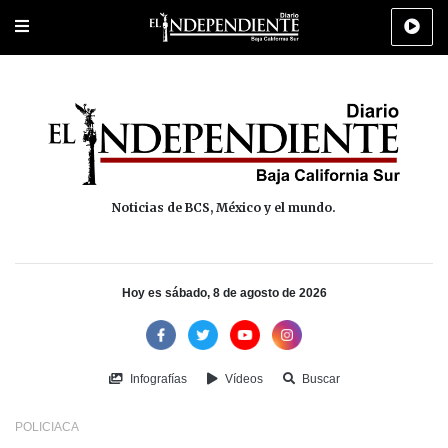
Portada
La Paz
Los Cabos
Policiaca
Deportes
Cultura
Na
Noticias de BCS, México y el mundo.
Hoy es sábado, 8 de agosto de 2026
Infografías
Vídeos
Buscar
POLICIACA