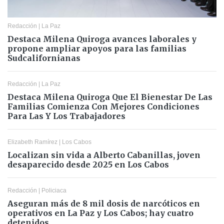
Redacción
|
La Paz
Destaca Milena Quiroga avances laborales y
propone ampliar apoyos para las familias
Sudcalifornianas
Redacción
|
La Paz
Destaca Milena Quiroga Que El Bienestar De Las
Familias Comienza Con Mejores Condiciones
Para Las Y Los Trabajadores
Elizabeth Ramírez
|
Los Cabos
Localizan sin vida a Alberto Cabanillas, joven
desaparecido desde 2025 en Los Cabos
Redacción
|
Policiaca
Aseguran más de 8 mil dosis de narcóticos en
operativos en La Paz y Los Cabos; hay cuatro
detenidos