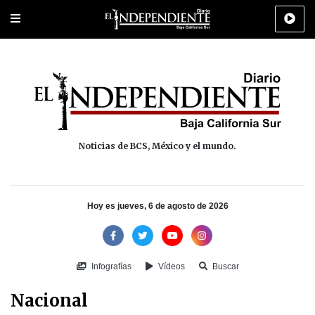
Portada
La Paz
Los Cabos
Policiaca
Deportes
Cultura
Na
Noticias de BCS, México y el mundo.
Hoy es jueves, 6 de agosto de 2026
Infografías
Vídeos
Buscar
Nacional