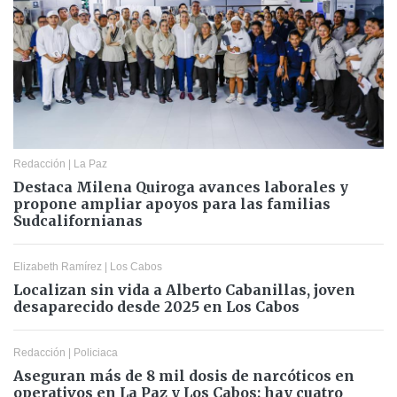
Redacción
|
La Paz
Destaca Milena Quiroga avances laborales y
propone ampliar apoyos para las familias
Sudcalifornianas
Elizabeth Ramírez
|
Los Cabos
Localizan sin vida a Alberto Cabanillas, joven
desaparecido desde 2025 en Los Cabos
Redacción
|
Policiaca
Aseguran más de 8 mil dosis de narcóticos en
operativos en La Paz y Los Cabos; hay cuatro