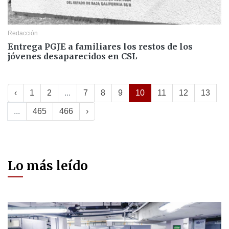
Redacción
Entrega PGJE a familiares los restos de los
jóvenes desaparecidos en CSL
‹
1
2
...
7
8
9
10
11
12
13
...
465
466
›
Lo más leído