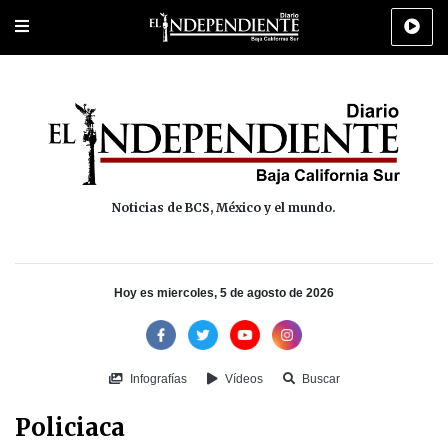
Portada
La Paz
Los Cabos
Policiaca
Deportes
Cultura
Na
Noticias de BCS, México y el mundo.
Hoy es miercoles, 5 de agosto de 2026
Infografías
Vídeos
Buscar
Policiaca