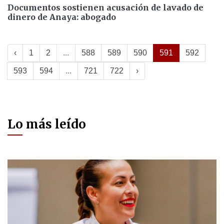
Documentos sostienen acusación de lavado de
dinero de Anaya: abogado
‹
1
2
...
588
589
590
591
592
593
594
...
721
722
›
Lo más leído