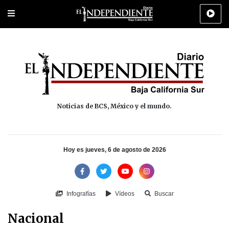
Portada
La Paz
Los Cabos
Policiaca
Deportes
Cultura
Na
Noticias de BCS, México y el mundo.
Hoy es jueves, 6 de agosto de 2026
Infografías
Vídeos
Buscar
Nacional