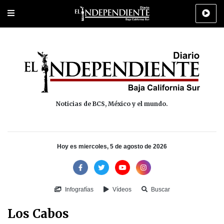
Portada
La Paz
Los Cabos
Policiaca
Deportes
Cultura
Na
Noticias de BCS, México y el mundo.
Hoy es miercoles, 5 de agosto de 2026
Infografías
Vídeos
Buscar
Los Cabos