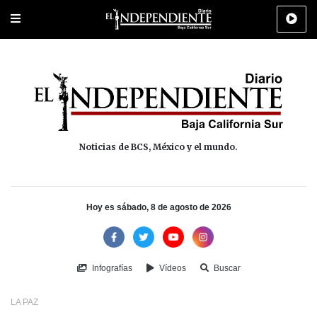
Portada
La Paz
Los Cabos
Policiaca
Deportes
Cultura
Na
Noticias de BCS, México y el mundo.
Hoy es sábado, 8 de agosto de 2026
Infografías
Vídeos
Buscar
LA PAZ