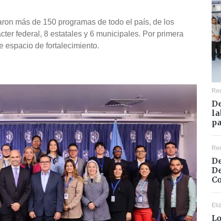
laron más de 150 programas de todo el país, de los
ter federal, 8 estatales y 6 municipales. Por primera
e espacio de fortalecimiento.
Re
De
la
pa
Re
De
De
Co
Eli
Lo