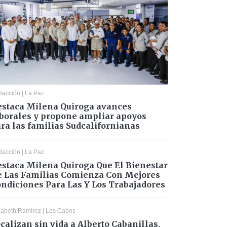
dacción
|
La Paz
staca Milena Quiroga avances
borales y propone ampliar apoyos
ra las familias Sudcalifornianas
dacción
|
La Paz
staca Milena Quiroga Que El Bienestar
 Las Familias Comienza Con Mejores
ndiciones Para Las Y Los Trabajadores
zabeth Ramírez
|
Los Cabos
calizan sin vida a Alberto Cabanillas,