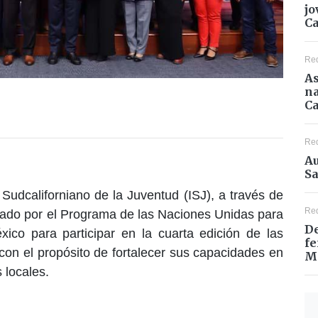
jo
C
Re
As
na
Ca
Re
Au
Sa
o Sudcaliforniano de la Juventud (ISJ), a través de
Re
ado por el Programa de las Naciones Unidas para
De
co para participar en la cuarta edición de las
fe
con el propósito de fortalecer sus capacidades en
M
 locales.