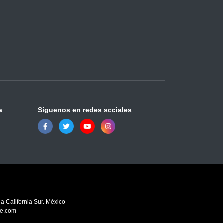
a
Síguenos en redes sociales
a California Sur. México
ve.com