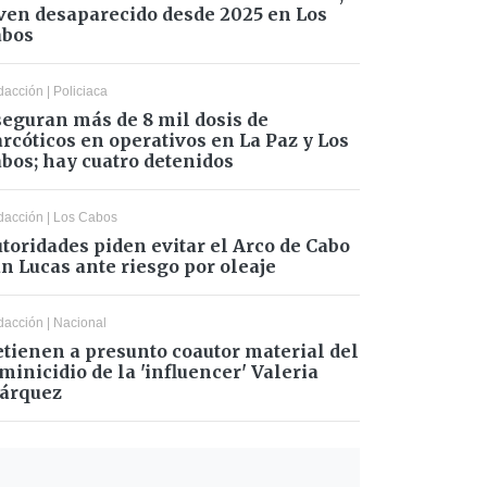
ven desaparecido desde 2025 en Los
abos
dacción
|
Policiaca
eguran más de 8 mil dosis de
rcóticos en operativos en La Paz y Los
bos; hay cuatro detenidos
dacción
|
Los Cabos
toridades piden evitar el Arco de Cabo
n Lucas ante riesgo por oleaje
dacción
|
Nacional
tienen a presunto coautor material del
minicidio de la 'influencer' Valeria
árquez