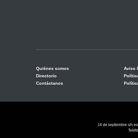
Quiénes somos
Aviso 
Directorio
Políti
Contáctanos
Políti
16 de septiembre s/n es
Teléf