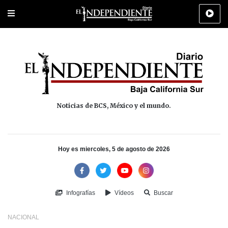
Portada
La Paz
Los Cabos
Policiaca
Deportes
Cultura
Na
Noticias de BCS, México y el mundo.
Hoy es miercoles, 5 de agosto de 2026
Infografías
Vídeos
Buscar
NACIONAL