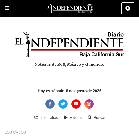
Portada
La Paz
Los Cabos
Policiaca
Deportes
Cultura
Na
Noticias de BCS, México y el mundo.
Hoy es sábado, 8 de agosto de 2026
Infografías
Vídeos
Buscar
LOS CABOS