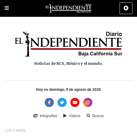
Portada
La Paz
Los Cabos
Policiaca
Deportes
Cultura
Na
Noticias de BCS, México y el mundo.
Hoy es domingo, 9 de agosto de 2026
Infografías
Vídeos
Buscar
LOS CABOS