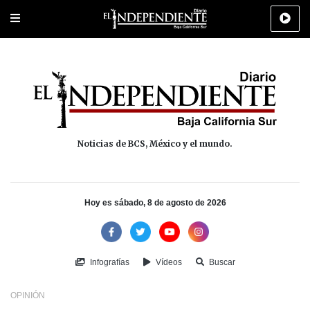
Portada
La Paz
Los Cabos
Policiaca
Deportes
Cultura
Na
Noticias de BCS, México y el mundo.
Hoy es sábado, 8 de agosto de 2026
Infografías
Vídeos
Buscar
OPINIÓN