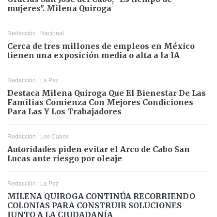
mujeres". Milena Quiroga
Redacción
|
Nacional
Cerca de tres millones de empleos en México
tienen una exposición media o alta a la IA
Redacción
|
La Paz
Destaca Milena Quiroga Que El Bienestar De Las
Familias Comienza Con Mejores Condiciones
Para Las Y Los Trabajadores
Redacción
|
Los Cabos
Autoridades piden evitar el Arco de Cabo San
Lucas ante riesgo por oleaje
Redacción
|
La Paz
MILENA QUIROGA CONTINÚA RECORRIENDO
COLONIAS PARA CONSTRUIR SOLUCIONES
JUNTO A LA CIUDADANÍA