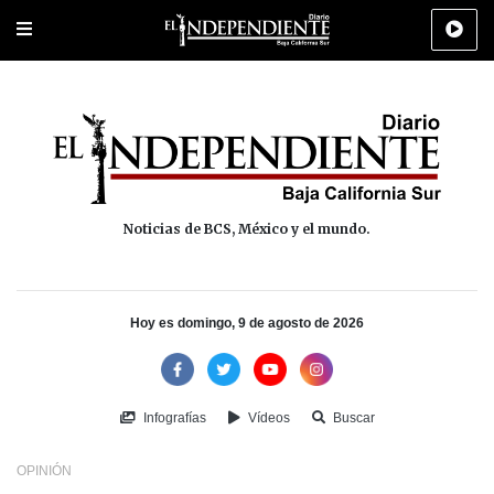
Portada
La Paz
Los Cabos
Policiaca
Deportes
Cultura
Na
Noticias de BCS, México y el mundo.
Hoy es domingo, 9 de agosto de 2026
Infografías
Vídeos
Buscar
OPINIÓN