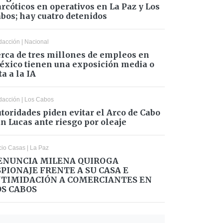
rcóticos en operativos en La Paz y Los
bos; hay cuatro detenidos
dacción
|
Nacional
rca de tres millones de empleos en
xico tienen una exposición media o
ta a la IA
dacción
|
Los Cabos
toridades piden evitar el Arco de Cabo
n Lucas ante riesgo por oleaje
cio Casas
|
La Paz
ENUNCIA MILENA QUIROGA
SPIONAJE FRENTE A SU CASA E
NTIMIDACIÓN A COMERCIANTES EN
OS CABOS