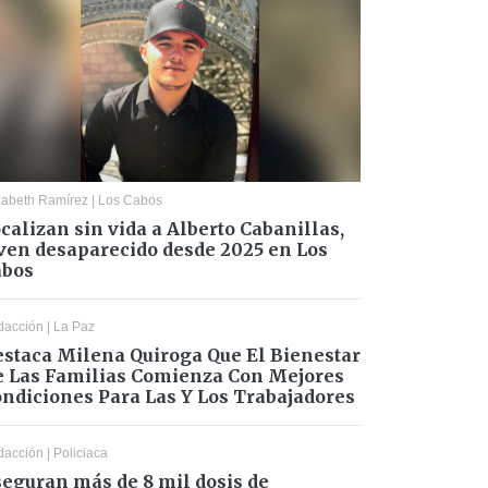
zabeth Ramírez
|
Los Cabos
calizan sin vida a Alberto Cabanillas,
ven desaparecido desde 2025 en Los
abos
dacción
|
La Paz
staca Milena Quiroga Que El Bienestar
 Las Familias Comienza Con Mejores
ndiciones Para Las Y Los Trabajadores
dacción
|
Policiaca
eguran más de 8 mil dosis de