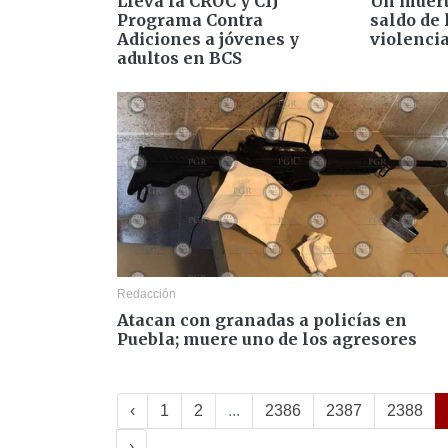
Lleva la CROC y CIJ
Un muert
Programa Contra
saldo de 
Adiciones a jóvenes y
violencia
adultos en BCS
Redacción
Atacan con granadas a policías en
Puebla; muere uno de los agresores
‹
1
2
...
2386
2387
2388
›