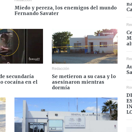
na
Miedo y pereza, los enemigos del mundo
Ca
Fernando Savater
Re
Ce
Mé
al
Re
Au
Redacción
Sa
de secundaría
Se metieron a su casa y lo
o cocaína en el
asesinaron mientras
dormía
Ro
D
E
I
L