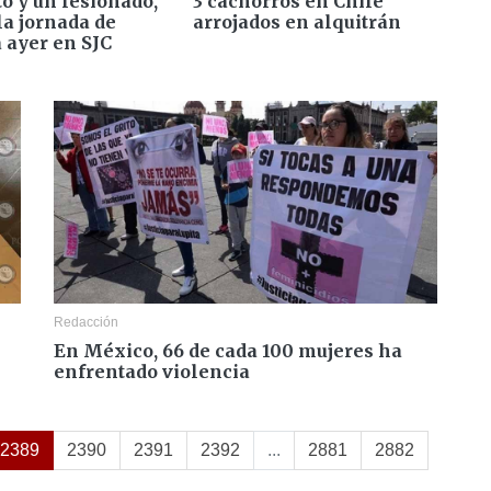
o y un lesionado,
3 cachorros en Chile
la jornada de
arrojados en alquitrán
 ayer en SJC
Redacción
En México, 66 de cada 100 mujeres ha
enfrentado violencia
2389
2390
2391
2392
...
2881
2882