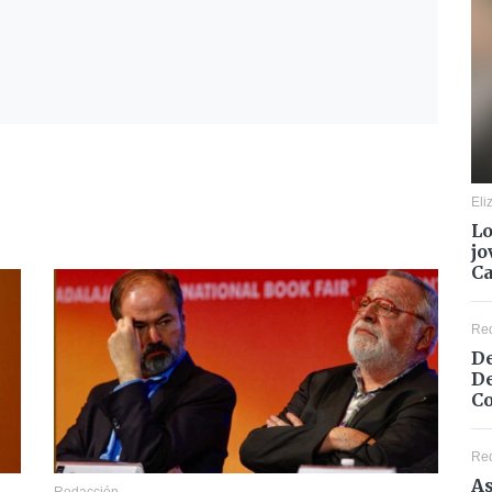
Eli
Lo
jo
C
Re
De
De
Co
Re
As
Redacción