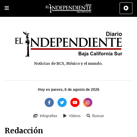
Portada
La Paz
Los Cabos
Policiaca
Deportes
Cultura
Na
Noticias de BCS, México y el mundo.
Hoy es jueves, 6 de agosto de 2026
Infografías
Vídeos
Buscar
Redacción