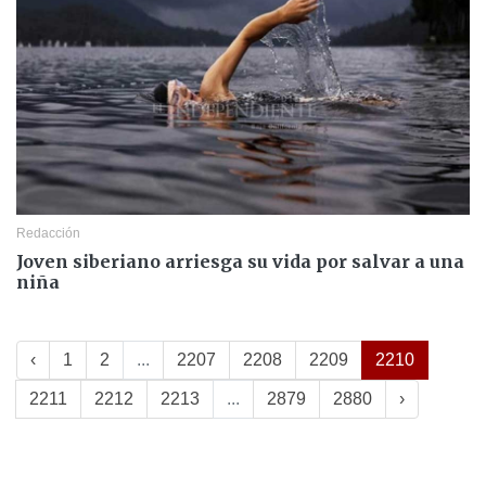
Redacción
Joven siberiano arriesga su vida por salvar a una
niña
‹
1
2
...
2207
2208
2209
2210
2211
2212
2213
...
2879
2880
›