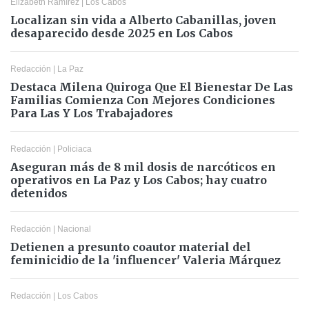
Elizabeth Ramírez
|
Los Cabos
Localizan sin vida a Alberto Cabanillas, joven
desaparecido desde 2025 en Los Cabos
Redacción
|
La Paz
Destaca Milena Quiroga Que El Bienestar De Las
Familias Comienza Con Mejores Condiciones
Para Las Y Los Trabajadores
Redacción
|
Policiaca
Aseguran más de 8 mil dosis de narcóticos en
operativos en La Paz y Los Cabos; hay cuatro
detenidos
Redacción
|
Nacional
Detienen a presunto coautor material del
feminicidio de la 'influencer' Valeria Márquez
Redacción
|
Los Cabos