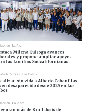
dacción
|
La Paz
staca Milena Quiroga avances
borales y propone ampliar apoyos
ra las familias Sudcalifornianas
zabeth Ramírez
|
Los Cabos
calizan sin vida a Alberto Cabanillas,
ven desaparecido desde 2025 en Los
abos
dacción
|
Policiaca
eguran más de 8 mil dosis de