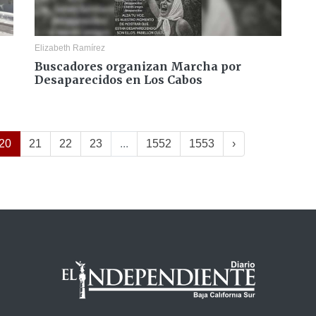
Elizabeth Ramírez
Buscadores organizan Marcha por
Desaparecidos en Los Cabos
20
21
22
23
...
1552
1553
›