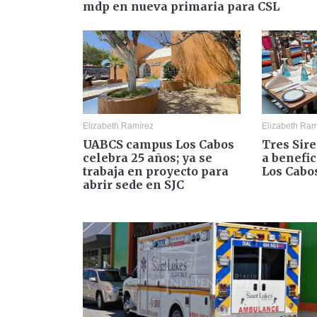
mdp en nueva primaria para CSL
Elizabeth Ramírez
Elizabeth Ram
UABCS campus Los Cabos
Tres Sir
celebra 25 años; ya se
a benefic
trabaja en proyecto para
Los Cabo
abrir sede en SJC