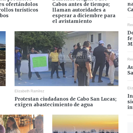
na
es ofertándolos
Cabos antes de tiempo;
Ca
ollos turísticos
llaman autoridades a
abos
esperar a diciembre para
el avistamiento
Re
De
fe
M
Re
Au
Sa
Eli
Elizabeth Ramírez
In
Protestan ciudadanos de Cabo San Lucas;
si
exigen abastecimiento de agua
in