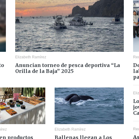
Elizabeth Ramírez
Re
to
Anuncian torneo de pesca deportiva “La
De
Orilla de la Baja” 2025
la
pa
Eli
Lo
jo
C
Re
írez
Elizabeth Ramírez
As
en productos
Ballenas llegan a Los