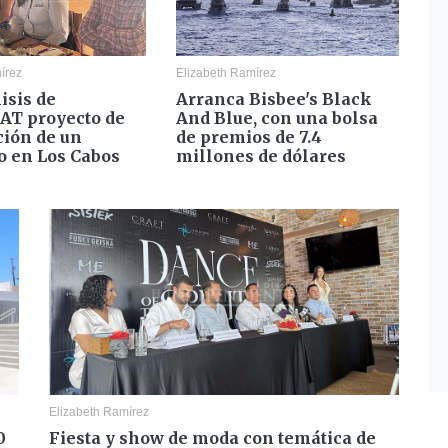
írez
Elizabeth Ramírez
isis de
Arranca Bisbee's Black
T proyecto de
And Blue, con una bolsa
ción de un
de premios de 7.4
o en Los Cabos
millones de dólares
Elizabeth Ramírez
0
Fiesta y show de moda con temática de