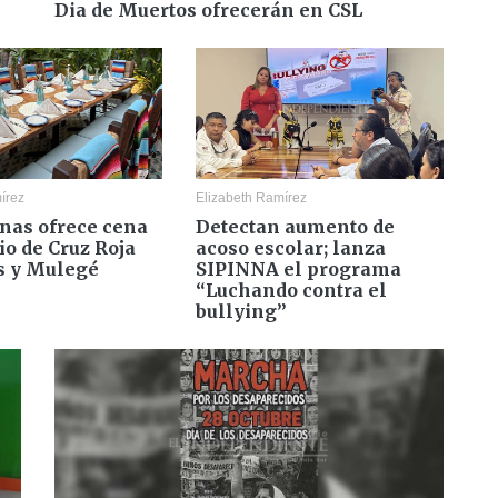
Dia de Muertos ofrecerán en CSL
írez
Elizabeth Ramírez
enas ofrece cena
Detectan aumento de
io de Cruz Roja
acoso escolar; lanza
s y Mulegé
SIPINNA el programa
“Luchando contra el
bullying”