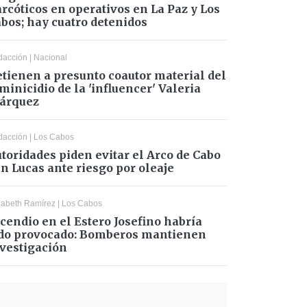
rcóticos en operativos en La Paz y Los
bos; hay cuatro detenidos
dacción
|
Nacional
tienen a presunto coautor material del
minicidio de la 'influencer' Valeria
árquez
dacción
|
Los Cabos
toridades piden evitar el Arco de Cabo
n Lucas ante riesgo por oleaje
zabeth Ramírez
|
Los Cabos
cendio en el Estero Josefino habría
do provocado: Bomberos mantienen
vestigación