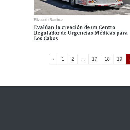
Elizabeth Ramírez
Evalúan la creación de un Centro
Regulador de Urgencias Médicas para
Los Cabos
‹
1
2
...
17
18
19