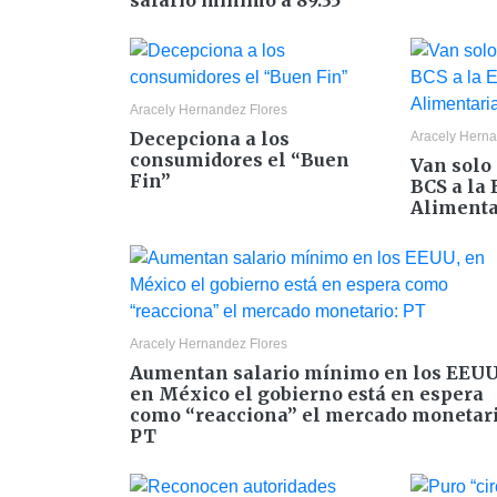
salario mínimo a 89.35
Aracely Hernandez Flores
Decepciona a los
Aracely Herna
consumidores el “Buen
Van solo
Fin”
BCS a la
Alimenta
Aracely Hernandez Flores
Aumentan salario mínimo en los EEUU
en México el gobierno está en espera
como “reacciona” el mercado monetari
PT