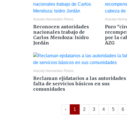
Aracely Hernandez Flores
Aracely Herna
Reconocen autoridades
Puro “cir
nacionales trabajo de
recompen
Carlos Mendoza: Isidro
por la ca
Jordán
AZG
Aracely Hernandez Flores
Reclaman ejidatarios a las autoridades
falta de servicios básicos en sus
comunidades
‹
1
2
3
4
5
6