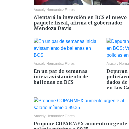
Aracely Hernandez Flores
Alentará la inversión en BCS el nuevo
paquete fiscal, afirma el gobernador
Mendoza Davis
Aracely Hernandez Flores
Aracely Herna
En un par de semanas
Depuran 
inicia avistamiento de
policíac
ballenas en BCS
dados de 
en Los C
Aracely Hernandez Flores
Propone COPARMEX aumento urgente 