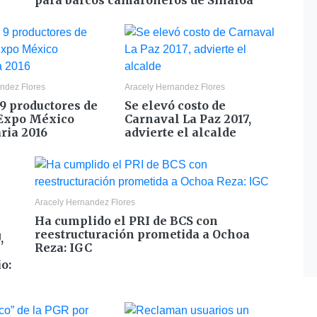
para barcos camaroneros de Sinaloa
ndez Flores
Aracely Hernandez Flores
 9 productores de
Se elevó costo de
 Expo México
Carnaval La Paz 2017,
ria 2016
advierte el alcalde
Aracely Hernandez Flores
Ha cumplido el PRI de BCS con
reestructuración prometida a Ochoa
,
Reza: IGC
o: