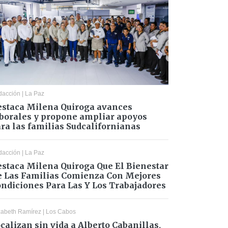
dacción
|
La Paz
staca Milena Quiroga avances
borales y propone ampliar apoyos
ra las familias Sudcalifornianas
dacción
|
La Paz
staca Milena Quiroga Que El Bienestar
 Las Familias Comienza Con Mejores
ndiciones Para Las Y Los Trabajadores
zabeth Ramírez
|
Los Cabos
calizan sin vida a Alberto Cabanillas,