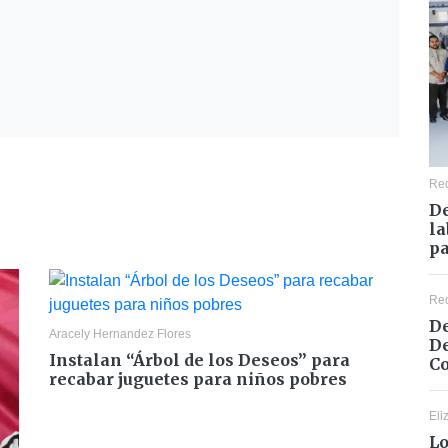
Re
De
la
pa
Re
De
Aracely Hernandez Flores
De
Instalan “Árbol de los Deseos” para
Co
recabar juguetes para niños pobres
Eli
Lo