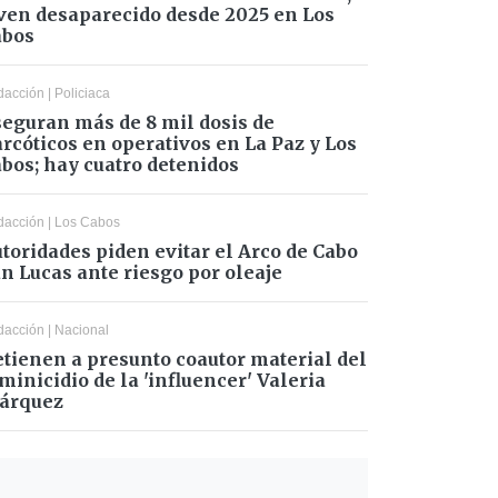
ven desaparecido desde 2025 en Los
abos
dacción
|
Policiaca
eguran más de 8 mil dosis de
rcóticos en operativos en La Paz y Los
bos; hay cuatro detenidos
dacción
|
Los Cabos
toridades piden evitar el Arco de Cabo
n Lucas ante riesgo por oleaje
dacción
|
Nacional
tienen a presunto coautor material del
minicidio de la 'influencer' Valeria
árquez