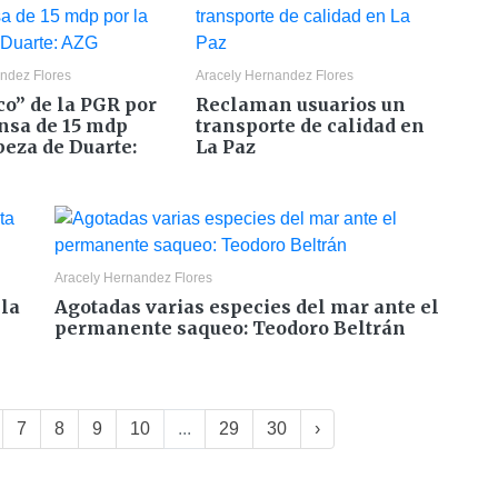
ndez Flores
Aracely Hernandez Flores
co” de la PGR por
Reclaman usuarios un
sa de 15 mdp
transporte de calidad en
beza de Duarte:
La Paz
Aracely Hernandez Flores
 la
Agotadas varias especies del mar ante el
permanente saqueo: Teodoro Beltrán
7
8
9
10
...
29
30
›