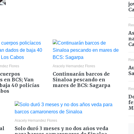
jo
C
Re
As
na
Ca
Re
ndez Flores
Aracely Hernandez Flores
Au
Sa
cuerpos
Continuarán barcos de
os en BCS; Van
Sinaloa pescando en
baja 40 policías
mares de BCS: Sagarpa
Re
abos
De
fe
M
Aracely Hernandez Flores
al
Solo duró 3 meses y no dos años veda