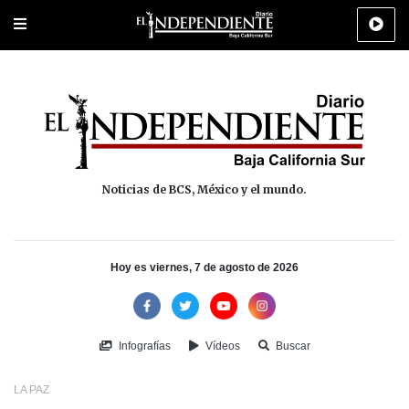
Portada
La Paz
Los Cabos
Policiaca
Deportes
Cultura
Na
Noticias de BCS, México y el mundo.
Hoy es viernes, 7 de agosto de 2026
Infografías
Vídeos
Buscar
LA PAZ